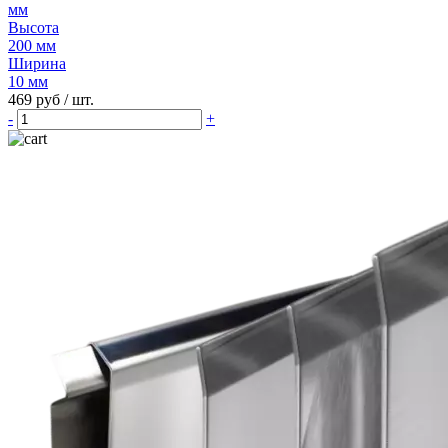
мм
Высота
200 мм
Ширина
10 мм
469 руб
/ шт.
-
+