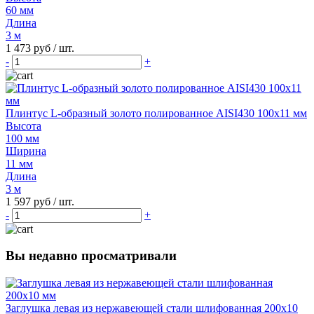
60 мм
Длина
3 м
1 473 руб
/ шт.
-
+
Плинтус L-образный золото полированное AISI430 100х11 мм
Высота
100 мм
Ширина
11 мм
Длина
3 м
1 597 руб
/ шт.
-
+
Вы недавно просматривали
Заглушка левая из нержавеющей стали шлифованная 200х10