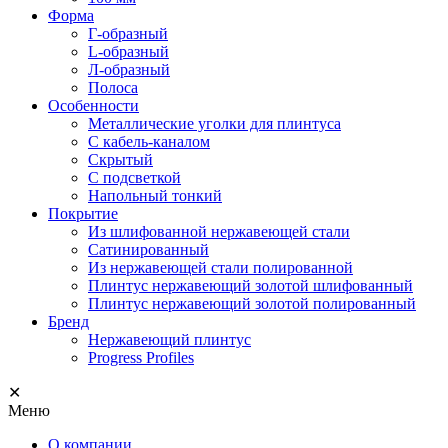
Форма
Г-образный
L-образный
Л-образный
Полоса
Особенности
Металлические уголки для плинтуса
С кабель-каналом
Скрытый
С подсветкой
Напольный тонкий
Покрытие
Из шлифованной нержавеющей стали
Сатинированный
Из нержавеющей стали полированной
Плинтус нержавеющий золотой шлифованный
Плинтус нержавеющий золотой полированный
Бренд
Нержавеющий плинтус
Progress Profiles
✕
Меню
О компании