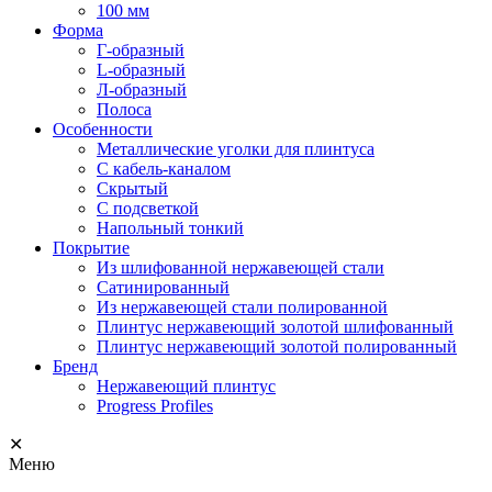
100 мм
Форма
Г-образный
L-образный
Л-образный
Полоса
Особенности
Металлические уголки для плинтуса
С кабель-каналом
Скрытый
С подсветкой
Напольный тонкий
Покрытие
Из шлифованной нержавеющей стали
Сатинированный
Из нержавеющей стали полированной
Плинтус нержавеющий золотой шлифованный
Плинтус нержавеющий золотой полированный
Бренд
Нержавеющий плинтус
Progress Profiles
✕
Меню