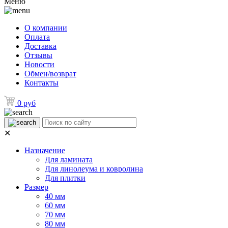
Меню
О компании
Оплата
Доставка
Отзывы
Новости
Обмен/возврат
Контакты
0 руб
✕
Назначение
Для ламината
Для линолеума и ковролина
Для плитки
Размер
40 мм
60 мм
70 мм
80 мм