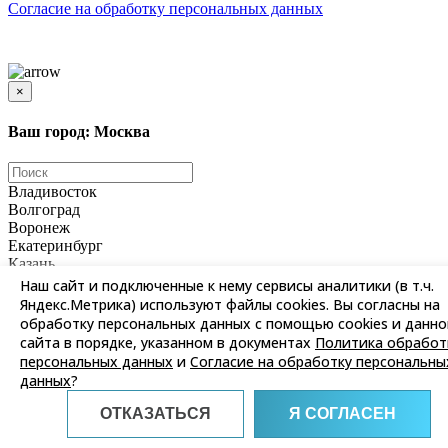
Согласиe на обработку персональных данных
Цены и информация, представленная на сайте, носят ознакомительный характер и не
является публичной офертой
×
Ваш город: Москва
Владивосток
Волгоград
Воронеж
Екатеринбург
Казань
Красноярск
Наш сайт и подключенные к нему сервисы аналитики (в т.ч.
Москва
Яндекс.Метрика) используют файлы cookies. Вы согласны на
Нижний Новгород
обработку персональных данных с помощью cookies и данно
Новосибирск
сайта в порядке, указанном в документах
Политика обработ
Омск
персональных данных
и
Согласие на обработку персональны
Пермь
данных
?
Ростов-на-Дону
Самара
ОТКАЗАТЬСЯ
Я СОГЛАСЕН
Санкт-Петербург
Саратов