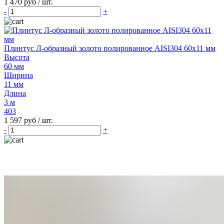
1 470 руб
/ шт.
-
+
Плинтус Л-образный золото полированное AISI304 60х11 мм
Высота
60 мм
Ширина
11 мм
Длина
3 м
403
1 597 руб
/ шт.
-
+