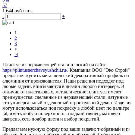
57
1 644 руб
/ шт.
-
+
1
2
3
>
>|
Плинтус из нержавеющей стали плоский на сайте
https://plintusnerzhaveyushchii.ru/
. Компания ООО "Эко Строй"
предлагает купить металлический декоративный профиль из
алюминия от производителя. Наши решения подходят под
любые задачи, вписываются в дизайн любого интерьера. В
отличие от пластиковых, металлические плинтуса имеют
преимущества: сделанные из нержавеющей стали, латунные -
это универсальный отделочный строительный декор. Изделия
могут использоваться под покраску в любой цвет по палитре
ral, иметь любую поверхность - гладкий глянец, матовую
шагрень, есть подбор цвета и выбор покрытий.
Предлагаем нужную форму под ваши задачи: т-образный и п-
образный плинтус, z-образный и y-образный, f-образный,