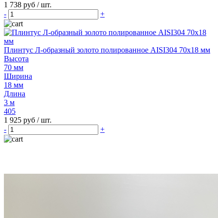
1 738 руб
/ шт.
-
+
Плинтус Л-образный золото полированное AISI304 70х18 мм
Высота
70 мм
Ширина
18 мм
Длина
3 м
405
1 925 руб
/ шт.
-
+