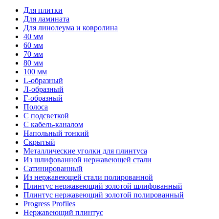
Для плитки
Для ламината
Для линолеума и ковролина
40 мм
60 мм
70 мм
80 мм
100 мм
L-образный
Л-образный
Г-образный
Полоса
С подсветкой
С кабель-каналом
Напольный тонкий
Скрытый
Металлические уголки для плинтуса
Из шлифованной нержавеющей стали
Сатинированный
Из нержавеющей стали полированной
Плинтус нержавеющий золотой шлифованный
Плинтус нержавеющий золотой полированный
Progress Profiles
Нержавеющий плинтус