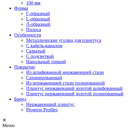
100 мм
Форма
Г-образный
L-образный
Л-образный
Полоса
Особенности
Металлические уголки для плинтуса
С кабель-каналом
Скрытый
С подсветкой
Напольный тонкий
Покрытие
Из шлифованной нержавеющей стали
Сатинированный
Из нержавеющей стали полированной
Плинтус нержавеющий золотой шлифованный
Плинтус нержавеющий золотой полированный
Бренд
Нержавеющий плинтус
Progress Profiles
✕
Меню