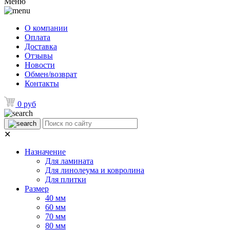
Меню
О компании
Оплата
Доставка
Отзывы
Новости
Обмен/возврат
Контакты
0 руб
✕
Назначение
Для ламината
Для линолеума и ковролина
Для плитки
Размер
40 мм
60 мм
70 мм
80 мм