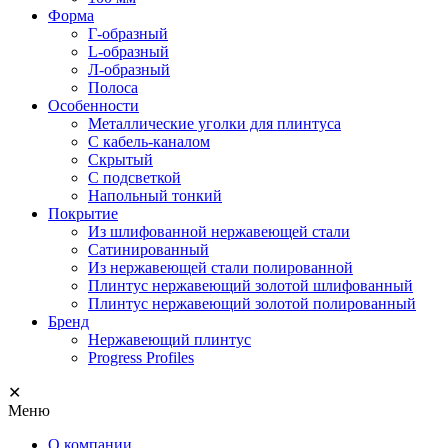
Форма
Г-образный
L-образный
Л-образный
Полоса
Особенности
Металлические уголки для плинтуса
С кабель-каналом
Скрытый
С подсветкой
Напольный тонкий
Покрытие
Из шлифованной нержавеющей стали
Сатинированный
Из нержавеющей стали полированной
Плинтус нержавеющий золотой шлифованный
Плинтус нержавеющий золотой полированный
Бренд
Нержавеющий плинтус
Progress Profiles
✕
Меню
О компании