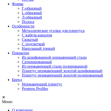
Форма
Г-образный
L-образный
Л-образный
Полоса
Особенности
Металлические уголки для плинтуса
С кабель-каналом
Скрытый
С подсветкой
Напольный тонкий
Покрытие
Из шлифованной нержавеющей стали
Сатинированный
Из нержавеющей стали полированной
Плинтус нержавеющий золотой шлифованный
Плинтус нержавеющий золотой полированный
Бренд
Нержавеющий плинтус
Progress Profiles
✕
Меню
О компании