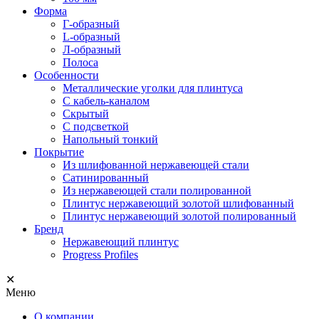
Форма
Г-образный
L-образный
Л-образный
Полоса
Особенности
Металлические уголки для плинтуса
С кабель-каналом
Скрытый
С подсветкой
Напольный тонкий
Покрытие
Из шлифованной нержавеющей стали
Сатинированный
Из нержавеющей стали полированной
Плинтус нержавеющий золотой шлифованный
Плинтус нержавеющий золотой полированный
Бренд
Нержавеющий плинтус
Progress Profiles
✕
Меню
О компании