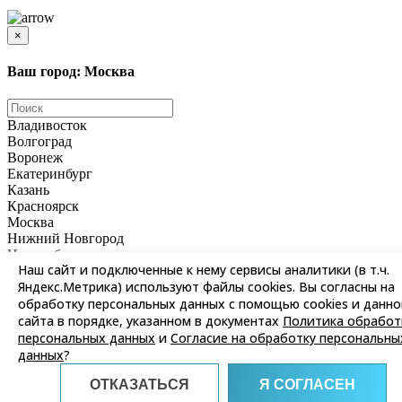
является публичной офертой
×
Ваш город: Москва
Владивосток
Волгоград
Воронеж
Екатеринбург
Казань
Красноярск
Москва
Нижний Новгород
Новосибирск
Наш сайт и подключенные к нему сервисы аналитики (в т.ч.
Омск
Яндекс.Метрика) используют файлы cookies. Вы согласны на
Пермь
обработку персональных данных с помощью cookies и данно
Ростов-на-Дону
Самара
сайта в порядке, указанном в документах
Политика обработ
Санкт-Петербург
персональных данных
и
Согласие на обработку персональны
Саратов
данных
?
Уфа
Хабаровск
ОТКАЗАТЬСЯ
Я СОГЛАСЕН
Челябинск