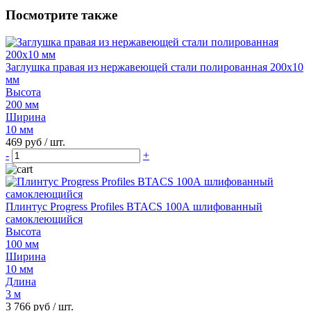
Посмотрите также
Заглушка правая из нержавеющей стали полированная 200х10
мм
Высота
200 мм
Ширина
10 мм
469 руб
/ шт.
-
+
Плинтус Progress Profiles BTACS 100А шлифованный
самоклеющийся
Высота
100 мм
Ширина
10 мм
Длина
3 м
3 766 руб
/ шт.