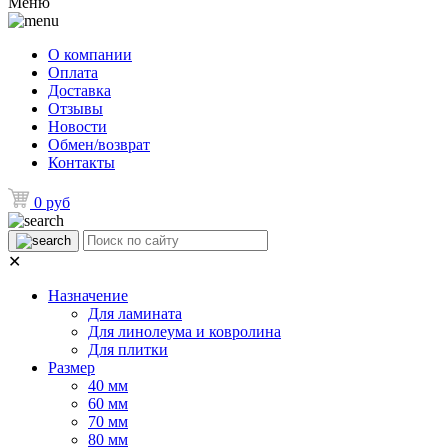
Меню
О компании
Оплата
Доставка
Отзывы
Новости
Обмен/возврат
Контакты
0 руб
✕
Назначение
Для ламината
Для линолеума и ковролина
Для плитки
Размер
40 мм
60 мм
70 мм
80 мм