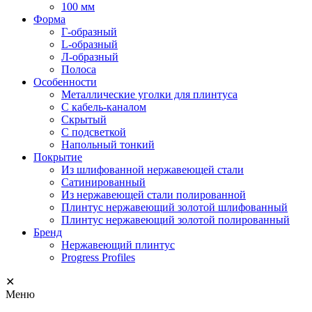
100 мм
Форма
Г-образный
L-образный
Л-образный
Полоса
Особенности
Металлические уголки для плинтуса
С кабель-каналом
Скрытый
С подсветкой
Напольный тонкий
Покрытие
Из шлифованной нержавеющей стали
Сатинированный
Из нержавеющей стали полированной
Плинтус нержавеющий золотой шлифованный
Плинтус нержавеющий золотой полированный
Бренд
Нержавеющий плинтус
Progress Profiles
✕
Меню