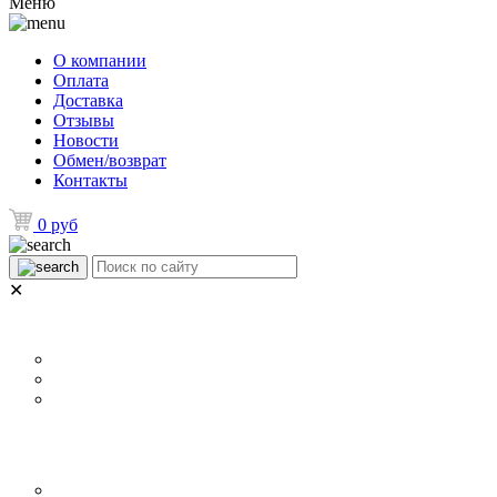
Меню
О компании
Оплата
Доставка
Отзывы
Новости
Обмен/возврат
Контакты
0 руб
✕
НАЗНАЧЕНИЕ
Р
Для ламината
Для линолеума и ковролина
Для плитки
ОСОБЕННОСТИ
П
Металлические уголки для плинтуса