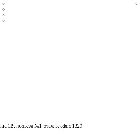
Сатинированный
Из нержавеющей стали полированной
Плинтус нержавеющий золотой шлифованный
Плинтус нержавеющий золотой полированный
ица 1В, подъезд №1, этаж 3, офис 1329