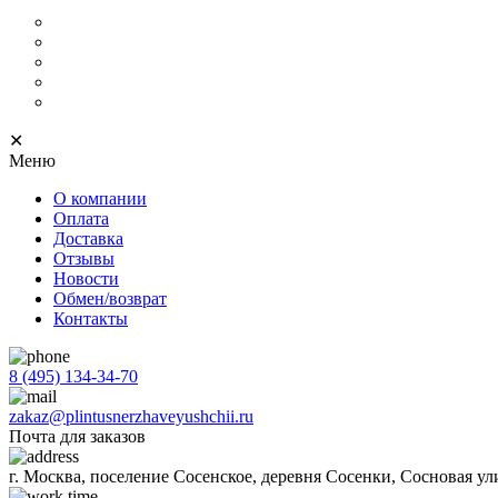
Металлические уголки для плинтуса
С кабель-каналом
Скрытый
С подсветкой
Напольный тонкий
✕
Меню
О компании
Оплата
Доставка
Отзывы
Новости
Обмен/возврат
Контакты
8 (495) 134-34-70
zakaz@plintusnerzhaveyushchii.ru
Почта для заказов
г. Москва, поселение Сосенское, деревня Сосенки, Сосновая ул