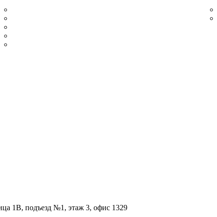
Из шлифованной нержавеющей стали
Сатинированный
Из нержавеющей стали полированной
Плинтус нержавеющий золотой шлифованный
Плинтус нержавеющий золотой полированный
ица 1В, подъезд №1, этаж 3, офис 1329