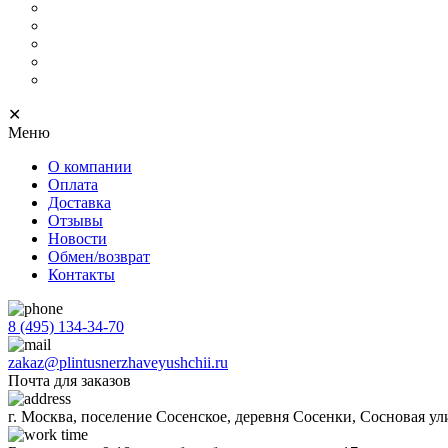
Металлические уголки для плинтуса
С кабель-каналом
Скрытый
С подсветкой
Напольный тонкий
✕
Меню
О компании
Оплата
Доставка
Отзывы
Новости
Обмен/возврат
Контакты
8 (495) 134-34-70
zakaz@plintusnerzhaveyushchii.ru
Почта для заказов
г. Москва, поселение Сосенское, деревня Сосенки, Сосновая ул