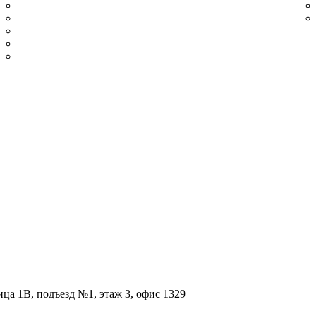
Из шлифованной нержавеющей стали
Сатинированный
Из нержавеющей стали полированной
Плинтус нержавеющий золотой шлифованный
Плинтус нержавеющий золотой полированный
ица 1В, подъезд №1, этаж 3, офис 1329