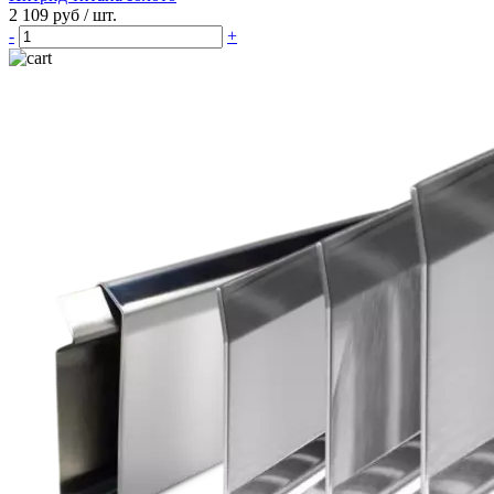
2 109 руб
/ шт.
-
+