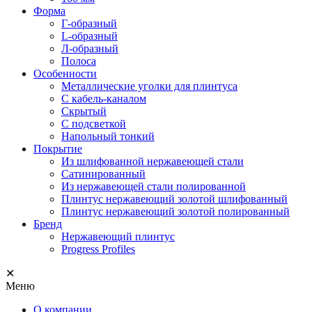
Форма
Г-образный
L-образный
Л-образный
Полоса
Особенности
Металлические уголки для плинтуса
С кабель-каналом
Скрытый
С подсветкой
Напольный тонкий
Покрытие
Из шлифованной нержавеющей стали
Сатинированный
Из нержавеющей стали полированной
Плинтус нержавеющий золотой шлифованный
Плинтус нержавеющий золотой полированный
Бренд
Нержавеющий плинтус
Progress Profiles
✕
Меню
О компании