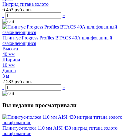
Нитрид титана золото
6 453 руб
/ шт.
-
+
Плинтус Progress Profiles BTACS 40А шлифованный
самоклеющийся
Высота
40 мм
Ширина
10 мм
Длина
3 м
2 583 руб
/ шт.
-
+
Вы недавно просматривали
Плинтус-полоса 110 мм AISI 430 нитрид титана золото
шлифованное