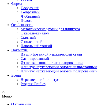
Форма
Г-образный
L-образный
Л-образный
Полоса
Особенности
Металлические уголки для плинтуса
С кабель-каналом
Скрытый
С подсветкой
Напольный тонкий
Покрытие
Из шлифованной нержавеющей стали
Сатинированный
Из нержавеющей стали полированной
Плинтус нержавеющий золотой шлифованный
Плинтус нержавеющий золотой полированный
Бренд
Нержавеющий плинтус
Progress Profiles
✕
Меню
О компании