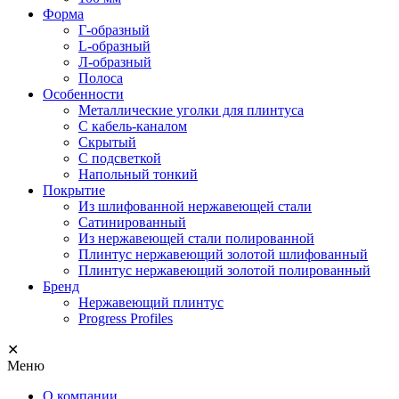
Форма
Г-образный
L-образный
Л-образный
Полоса
Особенности
Металлические уголки для плинтуса
С кабель-каналом
Скрытый
С подсветкой
Напольный тонкий
Покрытие
Из шлифованной нержавеющей стали
Сатинированный
Из нержавеющей стали полированной
Плинтус нержавеющий золотой шлифованный
Плинтус нержавеющий золотой полированный
Бренд
Нержавеющий плинтус
Progress Profiles
✕
Меню
О компании