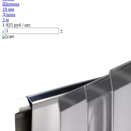
Ширина
18 мм
Длина
3 м
1 925 руб
/ шт.
-
+