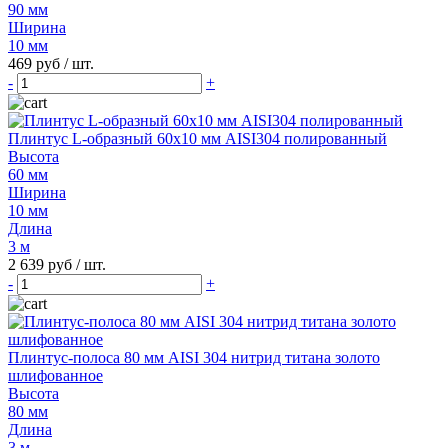
90 мм
Ширина
10 мм
469 руб
/ шт.
-
+
Плинтус L-образный 60х10 мм AISI304 полированный
Высота
60 мм
Ширина
10 мм
Длина
3 м
2 639 руб
/ шт.
-
+
Плинтус-полоса 80 мм AISI 304 нитрид титана золото
шлифованное
Высота
80 мм
Длина
3 м