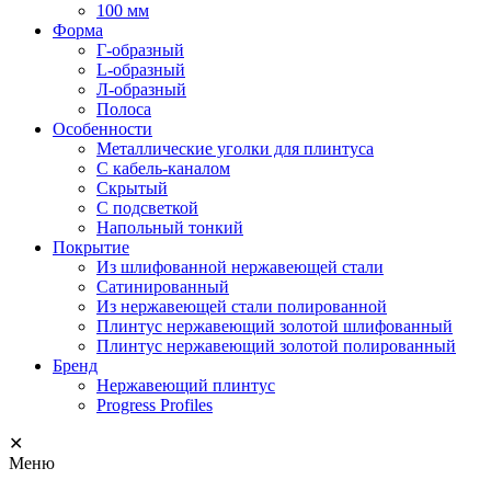
100 мм
Форма
Г-образный
L-образный
Л-образный
Полоса
Особенности
Металлические уголки для плинтуса
С кабель-каналом
Скрытый
С подсветкой
Напольный тонкий
Покрытие
Из шлифованной нержавеющей стали
Сатинированный
Из нержавеющей стали полированной
Плинтус нержавеющий золотой шлифованный
Плинтус нержавеющий золотой полированный
Бренд
Нержавеющий плинтус
Progress Profiles
✕
Меню