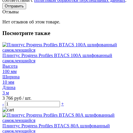
соответствии с
политикой обработки персональных данных
.
Отправить
Отзывы
Нет отзывов об этом товаре.
Посмотрите также
Плинтус Progress Profiles BTACS 100А шлифованный
самоклеющийся
Высота
100 мм
Ширина
10 мм
Длина
3 м
3 766 руб
/ шт.
-
+
Плинтус Progress Profiles BTACS 80А шлифованный
самоклеющийся