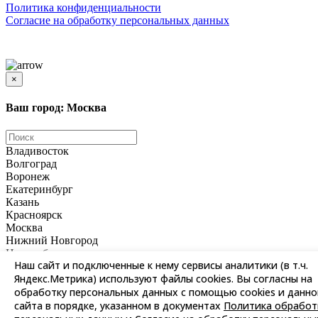
Политика конфиденциальности
Согласиe на обработку персональных данных
Цены и информация, представленная на сайте, носят ознакомительный характер и не
является публичной офертой
×
Ваш город: Москва
Владивосток
Волгоград
Воронеж
Екатеринбург
Казань
Красноярск
Москва
Нижний Новгород
Новосибирск
Наш сайт и подключенные к нему сервисы аналитики (в т.ч.
Омск
Яндекс.Метрика) используют файлы cookies. Вы согласны на
Пермь
Ростов-на-Дону
обработку персональных данных с помощью cookies и данно
Самара
сайта в порядке, указанном в документах
Политика обработ
Санкт-Петербург