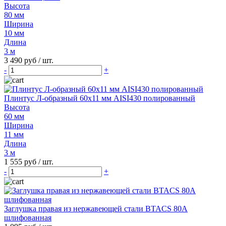
Высота
80 мм
Ширина
10 мм
Длина
3 м
3 490 руб
/ шт.
-
+
Плинтус Л-образный 60х11 мм AISI430 полированный
Высота
60 мм
Ширина
11 мм
Длина
3 м
1 555 руб
/ шт.
-
+
Заглушка правая из нержавеющей стали BTACS 80А
шлифованная