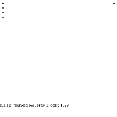
Сатинированный
Из нержавеющей стали полированной
Плинтус нержавеющий золотой шлифованный
Плинтус нержавеющий золотой полированный
ица 1В, подъезд №1, этаж 3, офис 1329