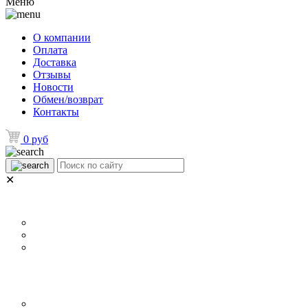
Меню
О компании
Оплата
Доставка
Отзывы
Новости
Обмен/возврат
Контакты
0 руб
✕
НАЗНАЧЕНИЕ
Р
Для ламината
Для линолеума и ковролина
Для плитки
ОСОБЕННОСТИ
П
Металлические уголки для плинтуса