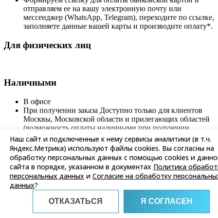
отправляем ее на вашу электронную почту или
мессенджер (WhatsApp, Telegram), переходите по ссылке,
заполняете данные вашей карты и производите оплату*.
Для физических лиц
Наличными
В офисе
При получении заказа Доступно только для клиентов
Москвы, Московской области и прилегающих областей
(возможность оплаты наличными при получении
курьеру уточняйте у менеджеров по телефону +7 (495)
Наш сайт и подключенные к нему сервисы аналитики (в т.ч.
134-34-70)
Яндекс.Метрика) используют файлы cookies. Вы согласны на
обработку персональных данных с помощью cookies и данно
сайта в порядке, указанном в документах
Политика обработ
персональных данных
и
Согласие на обработку персональны
Банковской картой
данных
?
Через личный кабинет вашего интернет-банка по
ОТКАЗАТЬСЯ
Я СОГЛАСЕН
выставленному счету
Через операциониста в банке по выставленному счету