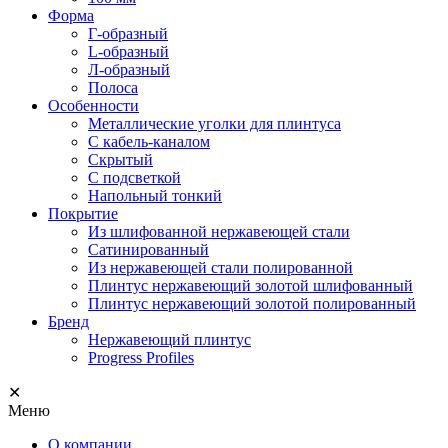
Форма
Г-образный
L-образный
Л-образный
Полоса
Особенности
Металлические уголки для плинтуса
С кабель-каналом
Скрытый
С подсветкой
Напольный тонкий
Покрытие
Из шлифованной нержавеющей стали
Сатинированный
Из нержавеющей стали полированной
Плинтус нержавеющий золотой шлифованный
Плинтус нержавеющий золотой полированный
Бренд
Нержавеющий плинтус
Progress Profiles
✕
Меню
О компании