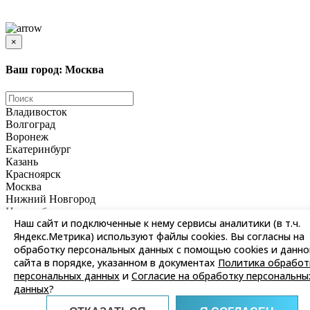
Цены и информация, представленная на сайте, носят ознакомительный характер и не
является публичной офертой
×
Ваш город: Москва
Владивосток
Волгоград
Воронеж
Екатеринбург
Казань
Красноярск
Москва
Нижний Новгород
Новосибирск
Наш сайт и подключенные к нему сервисы аналитики (в т.ч.
Омск
Яндекс.Метрика) используют файлы cookies. Вы согласны на
Пермь
Ростов-на-Дону
обработку персональных данных с помощью cookies и данно
Самара
сайта в порядке, указанном в документах
Политика обработ
Санкт-Петербург
персональных данных
и
Согласие на обработку персональны
Саратов
данных
?
Уфа