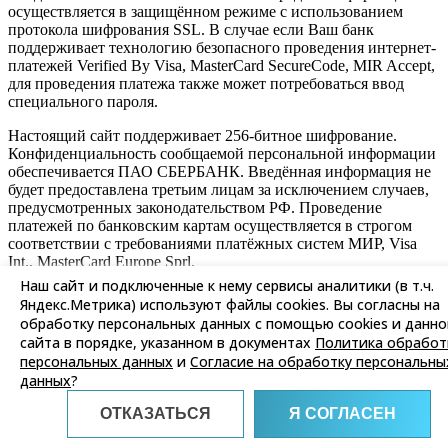
осуществляется в защищённом режиме с использованием
протокола шифрования SSL. В случае если Ваш банк
поддерживает технологию безопасного проведения интернет-
платежей Verified By Visa, MasterCard SecureCode, MIR Accept,
для проведения платежа также может потребоваться ввод
специального пароля.
Настоящий сайт поддерживает 256-битное шифрование.
Конфиденциальность сообщаемой персональной информации
обеспечивается ПАО СБЕРБАНК. Введённая информация не
будет предоставлена третьим лицам за исключением случаев,
предусмотренных законодательством РФ. Проведение
платежей по банковским картам осуществляется в строгом
соответствии с требованиями платёжных систем МИР, Visa
Int., MasterCard Europe Sprl.
Наш сайт и подключенные к нему сервисы аналитики (в т.ч.
Более подробную информацию о условиях оплаты вы можете
Яндекс.Метрика) используют файлы cookies. Вы согласны на
узнать у наших менеджеров по телефону +7 (495) 134-34-70
обработку персональных данных с помощью cookies и данно
сайта в порядке, указанном в документах
Политика обработ
Написать
персональных данных
и
Согласие на обработку персональны
Оценка:
данных
?
1
2
3
4
5
Ваше имя:
ОТКАЗАТЬСЯ
Я СОГЛАСЕН