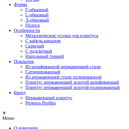
Форма
Г-образный
L-образный
Л-образный
Полоса
Особенности
Металлические уголки для плинтуса
С кабель-каналом
Скрытый
С подсветкой
Напольный тонкий
Покрытие
Из шлифованной нержавеющей стали
Сатинированный
Из нержавеющей стали полированной
Плинтус нержавеющий золотой шлифованный
Плинтус нержавеющий золотой полированный
Бренд
Нержавеющий плинтус
Progress Profiles
✕
Меню
О компании