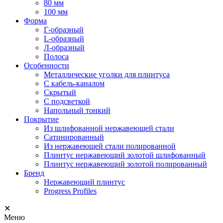
80 мм
100 мм
Форма
Г-образный
L-образный
Л-образный
Полоса
Особенности
Металлические уголки для плинтуса
С кабель-каналом
Скрытый
С подсветкой
Напольный тонкий
Покрытие
Из шлифованной нержавеющей стали
Сатинированный
Из нержавеющей стали полированной
Плинтус нержавеющий золотой шлифованный
Плинтус нержавеющий золотой полированный
Бренд
Нержавеющий плинтус
Progress Profiles
✕
Меню