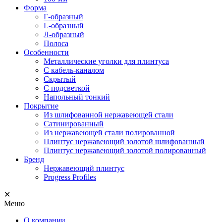
Форма
Г-образный
L-образный
Л-образный
Полоса
Особенности
Металлические уголки для плинтуса
С кабель-каналом
Скрытый
С подсветкой
Напольный тонкий
Покрытие
Из шлифованной нержавеющей стали
Сатинированный
Из нержавеющей стали полированной
Плинтус нержавеющий золотой шлифованный
Плинтус нержавеющий золотой полированный
Бренд
Нержавеющий плинтус
Progress Profiles
✕
Меню
О компании