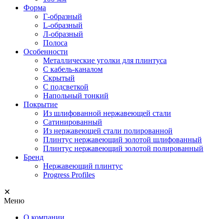
Форма
Г-образный
L-образный
Л-образный
Полоса
Особенности
Металлические уголки для плинтуса
С кабель-каналом
Скрытый
С подсветкой
Напольный тонкий
Покрытие
Из шлифованной нержавеющей стали
Сатинированный
Из нержавеющей стали полированной
Плинтус нержавеющий золотой шлифованный
Плинтус нержавеющий золотой полированный
Бренд
Нержавеющий плинтус
Progress Profiles
✕
Меню
О компании