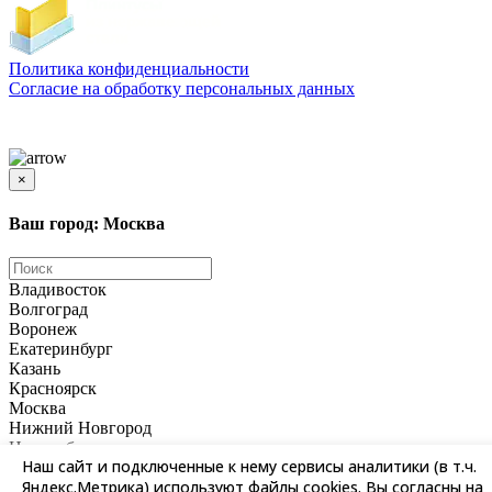
Политика конфиденциальности
Согласиe на обработку персональных данных
Цены и информация, представленная на сайте, носят ознакомительный характер и не
является публичной офертой
×
Ваш город: Москва
Владивосток
Волгоград
Воронеж
Екатеринбург
Казань
Красноярск
Москва
Нижний Новгород
Новосибирск
Наш сайт и подключенные к нему сервисы аналитики (в т.ч.
Омск
Яндекс.Метрика) используют файлы cookies. Вы согласны на
Пермь