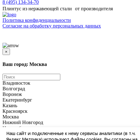
8 (495) 134-34-70
Плинтус из нержавеющей стали от производителя
Политика конфиденциальности
Согласиe на обработку персональных данных
Цены и информация, представленная на сайте, носят ознакомительный характер и не
является публичной офертой
×
Ваш город: Москва
Владивосток
Волгоград
Воронеж
Екатеринбург
Казань
Красноярск
Москва
Нижний Новгород
Новосибирск
Наш сайт и подключенные к нему сервисы аналитики (в т.ч.
Омск
Яндекс.Метрика) используют файлы cookies. Вы согласны на
Пермь