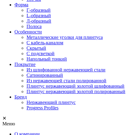
Форма
Г-образный
L-образный
Л-образный
Полоса
Особенности
Металлические уголки для плинтуса
С кабель-каналом
Скрытый
С подсветкой
Напольный тонкий
Покрытие
Из шлифованной нержавеющей стали
Сатинированный
Из нержавеющей стали полированной
Плинтус нержавеющий золотой шлифованный
Плинтус нержавеющий золотой полированный
Бренд
Нержавеющий плинтус
Progress Profiles
✕
Меню
О компании