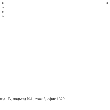
Сатинированный
Из нержавеющей стали полированной
Плинтус нержавеющий золотой шлифованный
Плинтус нержавеющий золотой полированный
ица 1В, подъезд №1, этаж 3, офис 1329