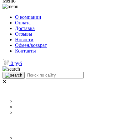
Меню
О компании
Оплата
Доставка
Отзывы
Новости
Обмен/возврат
Контакты
0 руб
✕
НАЗНАЧЕНИЕ
Р
Для ламината
Для линолеума и ковролина
Для плитки
ОСОБЕННОСТИ
П
Металлические уголки для плинтуса