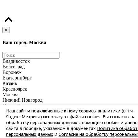
Цены и информация, представленная на сайте, носят ознакомительный характер и не
является публичной офертой
×
Ваш город: Москва
Владивосток
Волгоград
Воронеж
Екатеринбург
Казань
Красноярск
Москва
Нижний Новгород
Новосибирск
Наш сайт и подключенные к нему сервисы аналитики (в т.ч.
Омск
Яндекс.Метрика) используют файлы cookies. Вы согласны на
Пермь
Ростов-на-Дону
обработку персональных данных с помощью cookies и данно
Самара
сайта в порядке, указанном в документах
Политика обработ
Санкт-Петербург
персональных данных
и
Согласие на обработку персональны