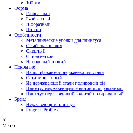
100 мм
Форма
Г-образный
L-образный
Л-образный
Полоса
Особенности
Металлические уголки для плинтуса
С кабель-каналом
Скрытый
С подсветкой
Напольный тонкий
Покрытие
Из шлифованной нержавеющей стали
Сатинированный
Из нержавеющей стали полированной
Плинтус нержавеющий золотой шлифованный
Плинтус нержавеющий золотой полированный
Бренд
Нержавеющий плинтус
Progress Profiles
✕
Меню