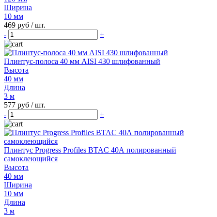
Ширина
10 мм
469 руб
/ шт.
-
+
Плинтус-полоса 40 мм AISI 430 шлифованный
Высота
40 мм
Длина
3 м
577 руб
/ шт.
-
+
Плинтус Progress Profiles BTAC 40А полированный
самоклеющийся
Высота
40 мм
Ширина
10 мм
Длина
3 м