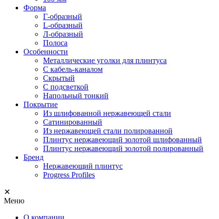
Форма
Г-образный
L-образный
Л-образный
Полоса
Особенности
Металлические уголки для плинтуса
С кабель-каналом
Скрытый
С подсветкой
Напольный тонкий
Покрытие
Из шлифованной нержавеющей стали
Сатинированный
Из нержавеющей стали полированной
Плинтус нержавеющий золотой шлифованный
Плинтус нержавеющий золотой полированный
Бренд
Нержавеющий плинтус
Progress Profiles
✕
Меню
О компании