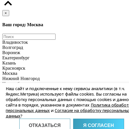
×
Ваш город: Москва
Владивосток
Волгоград
Воронеж
Екатеринбург
Казань
Красноярск
Москва
Нижний Новгород
Новосибирск
Наш сайт и подключенные к нему сервисы аналитики (в т.ч.
Омск
Яндекс.Метрика) используют файлы cookies. Вы согласны на
Пермь
Ростов-на-Дону
обработку персональных данных с помощью cookies и данно
Самара
сайта в порядке, указанном в документах
Политика обработ
Санкт-Петербург
персональных данных
и
Согласие на обработку персональны
Саратов
данных
?
Уфа
Хабаровск
ОТКАЗАТЬСЯ
Я СОГЛАСЕН