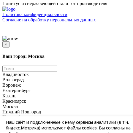
Плинтус из нержавеющей стали от производителя
Политика конфиденциальности
Согласиe на обработку персональных данных
Цены и информация, представленная на сайте, носят ознакомительный характер и не
является публичной офертой
×
Ваш город: Москва
Владивосток
Волгоград
Воронеж
Екатеринбург
Казань
Красноярск
Москва
Нижний Новгород
Новосибирск
Наш сайт и подключенные к нему сервисы аналитики (в т.ч.
Омск
Яндекс.Метрика) используют файлы cookies. Вы согласны на
Пермь