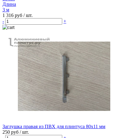
Длина
3 м
1 316 руб
/ шт.
-
+
Заглушка правая из ПВХ для плинтуса 80х11 мм
250 руб
/ шт.
-
+