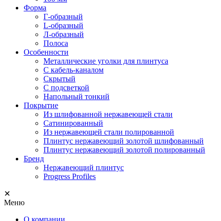
Форма
Г-образный
L-образный
Л-образный
Полоса
Особенности
Металлические уголки для плинтуса
С кабель-каналом
Скрытый
С подсветкой
Напольный тонкий
Покрытие
Из шлифованной нержавеющей стали
Сатинированный
Из нержавеющей стали полированной
Плинтус нержавеющий золотой шлифованный
Плинтус нержавеющий золотой полированный
Бренд
Нержавеющий плинтус
Progress Profiles
✕
Меню
О компании