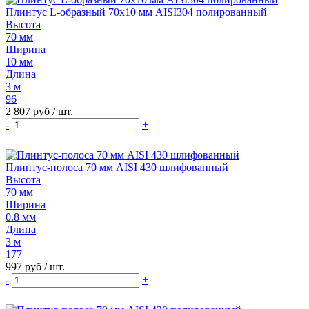
Плинтус L-образный 70х10 мм AISI304 полированный
Высота
70 мм
Ширина
10 мм
Длина
3 м
96
2 807 руб
/ шт.
-
+
Плинтус-полоса 70 мм AISI 430 шлифованный
Высота
70 мм
Ширина
0.8 мм
Длина
3 м
177
997 руб
/ шт.
-
+