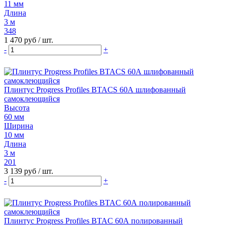
11 мм
Длина
3 м
348
1 470 руб
/ шт.
-
+
Плинтус Progress Profiles BTACS 60А шлифованный
самоклеющийся
Высота
60 мм
Ширина
10 мм
Длина
3 м
201
3 139 руб
/ шт.
-
+
Плинтус Progress Profiles BTAC 60А полированный