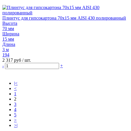
Плинтус для гипсокартона 70х15 мм AISI 430 полированный
Высота
70 мм
Ширина
15 мм
Длина
3 м
194
2 317 руб
/ шт.
-
+
|<
<
1
2
3
4
5
>
>|