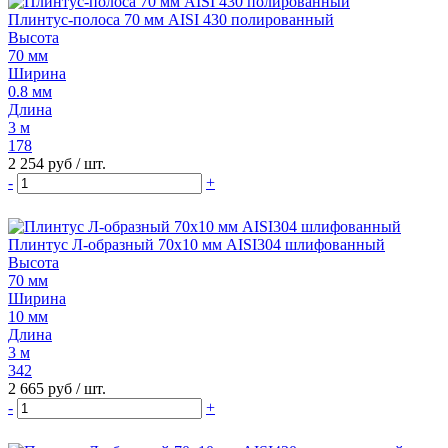
Плинтус-полоса 70 мм AISI 430 полированный
Высота
70 мм
Ширина
0.8 мм
Длина
3 м
178
2 254 руб
/ шт.
-
+
Плинтус Л-образный 70х10 мм AISI304 шлифованный
Высота
70 мм
Ширина
10 мм
Длина
3 м
342
2 665 руб
/ шт.
-
+