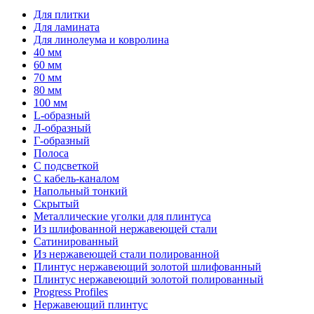
Для плитки
Для ламината
Для линолеума и ковролина
40 мм
60 мм
70 мм
80 мм
100 мм
L-образный
Л-образный
Г-образный
Полоса
С подсветкой
С кабель-каналом
Напольный тонкий
Скрытый
Металлические уголки для плинтуса
Из шлифованной нержавеющей стали
Сатинированный
Из нержавеющей стали полированной
Плинтус нержавеющий золотой шлифованный
Плинтус нержавеющий золотой полированный
Progress Profiles
Нержавеющий плинтус