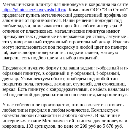
Металлический плинтус для линолеума и ковролина на сайте
https://plintusnerzhaveyushchii.ru/
. Компания ООО "Эко Строй"
предлагает купить металлический декоративный профиль из
алюминия от производителя. Наши решения подходят под
любые задачи, вписываются в дизайн любого интерьера. В
отличие от пластиковых, металлические плинтуса имеют
преимущества: сделанные из нержавеющей стали, латунные -
это универсальный отделочный строительный декор. Изделия
могут использоваться под покраску в любой цвет по палитре
ral, иметь любую поверхность - гладкий глянец, матовую
шагрень, есть подбор цвета и выбор покрытий.
Предлагаем нужную форму под ваши задачи: т-образный и п-
образный плинтус, z-образный и y-образный, f-образный,
двутавр. Укомплектуем объект, подберем под любой тип
покрытия пола, потолка, ламинат, ступеней, для столешниц,
зеркал. Есть плинтус с ковродержателями, с кабель-каналом и
led подсветкой для декоративного освещения, микроплинтус.
У нас собственное производство, что позволяет изготовить
любые типы профиля в любом количестве. Комплектуем
объекты любой сложности и любого объема. В наличии в
интернет-магазине Металлический плинтус для линолеума и
ковролина, 133 артикулов, по цене от 299 руб до 5 678 руб.