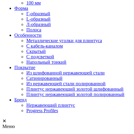
100 мм
Форма
Г-образный
L-образный
Л-образный
Полоса
Особенности
Металлические уголки для плинтуса
С кабель-каналом
Скрытый
С подсветкой
Напольный тонкий
Покрытие
Из шлифованной нержавеющей стали
Сатинированный
Из нержавеющей стали полированной
Плинтус нержавеющий золотой шлифованный
Плинтус нержавеющий золотой полированный
Бренд
Нержавеющий плинтус
Progress Profiles
✕
Меню