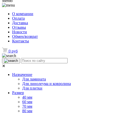
Меню
О компании
Оплата
Доставка
Отзывы
Новости
Обмен/возврат
Контакты
0 руб
✕
Назначение
Для ламината
Для линолеума и ковролина
Для плитки
Размер
40 мм
60 мм
70 мм
80 мм