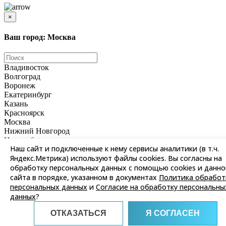
×
Ваш город: Москва
Владивосток
Волгоград
Воронеж
Екатеринбург
Казань
Красноярск
Москва
Нижний Новгород
Новосибирск
Наш сайт и подключенные к нему сервисы аналитики (в т.ч.
Омск
Яндекс.Метрика) используют файлы cookies. Вы согласны на
Пермь
обработку персональных данных с помощью cookies и данно
Ростов-на-Дону
Самара
сайта в порядке, указанном в документах
Политика обработ
Санкт-Петербург
персональных данных
и
Согласие на обработку персональны
Саратов
данных
?
Уфа
Хабаровск
ОТКАЗАТЬСЯ
Я СОГЛАСЕН
Челябинск