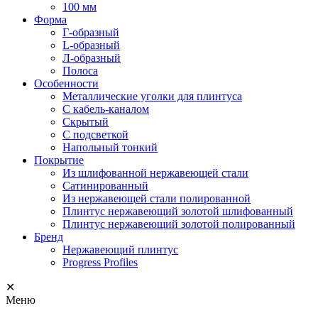
100 мм
Форма
Г-образный
L-образный
Л-образный
Полоса
Особенности
Металлические уголки для плинтуса
С кабель-каналом
Скрытый
С подсветкой
Напольный тонкий
Покрытие
Из шлифованной нержавеющей стали
Сатинированный
Из нержавеющей стали полированной
Плинтус нержавеющий золотой шлифованный
Плинтус нержавеющий золотой полированный
Бренд
Нержавеющий плинтус
Progress Profiles
✕
Меню