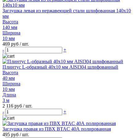
Заглушка левая из нержавеющей стали шлифованная 140х10
мм
Высота
140 мм
Ширина
10 мм
469 руб
/ шт.
-
+
Плинтус L-образный 40х10 мм AISI304 шлифованный
Высота
40 мм
Ширина
10 мм
Длина
3 м
2 116 руб
/ шт.
-
+
Заглушка правая из ПВХ BTAC 40А полированная
495 руб
/ шт.