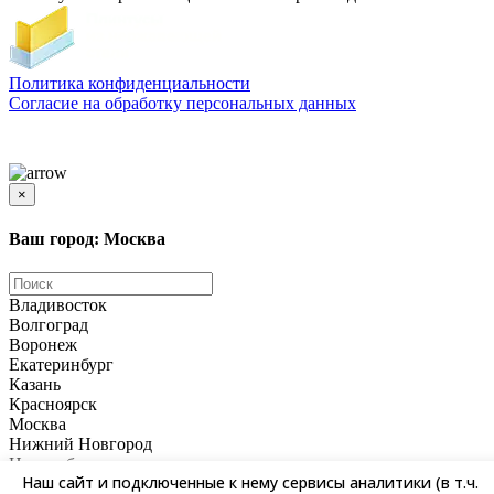
Политика конфиденциальности
Согласиe на обработку персональных данных
Цены и информация, представленная на сайте, носят ознакомительный характер и не
является публичной офертой
×
Ваш город: Москва
Владивосток
Волгоград
Воронеж
Екатеринбург
Казань
Красноярск
Москва
Нижний Новгород
Новосибирск
Наш сайт и подключенные к нему сервисы аналитики (в т.ч.
Омск