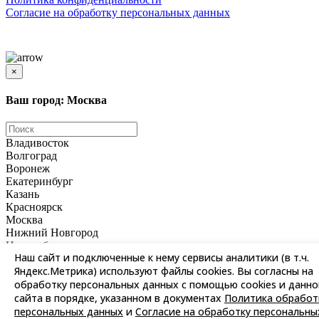
Согласиe на обработку персональных данных
Цены и информация, представленная на сайте, носят ознакомительный характер и не
является публичной офертой
×
Ваш город: Москва
Владивосток
Волгоград
Воронеж
Екатеринбург
Казань
Красноярск
Москва
Нижний Новгород
Новосибирск
Наш сайт и подключенные к нему сервисы аналитики (в т.ч.
Омск
Яндекс.Метрика) используют файлы cookies. Вы согласны на
Пермь
обработку персональных данных с помощью cookies и данно
Ростов-на-Дону
Самара
сайта в порядке, указанном в документах
Политика обработ
Санкт-Петербург
персональных данных
и
Согласие на обработку персональны