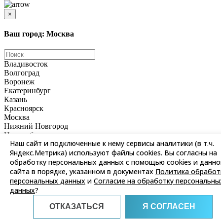
×
Ваш город: Москва
Владивосток
Волгоград
Воронеж
Екатеринбург
Казань
Красноярск
Москва
Нижний Новгород
Новосибирск
Наш сайт и подключенные к нему сервисы аналитики (в т.ч.
Омск
Яндекс.Метрика) используют файлы cookies. Вы согласны на
Пермь
Ростов-на-Дону
обработку персональных данных с помощью cookies и данно
Самара
сайта в порядке, указанном в документах
Политика обработ
Санкт-Петербург
персональных данных
и
Согласие на обработку персональны
Саратов
данных
?
Уфа
Хабаровск
ОТКАЗАТЬСЯ
Я СОГЛАСЕН
Челябинск