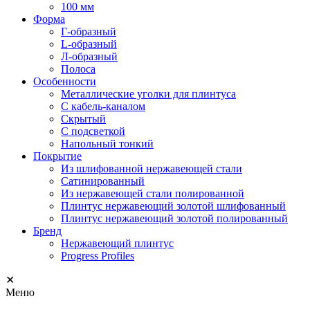
100 мм
Форма
Г-образный
L-образный
Л-образный
Полоса
Особенности
Металлические уголки для плинтуса
С кабель-каналом
Скрытый
С подсветкой
Напольный тонкий
Покрытие
Из шлифованной нержавеющей стали
Сатинированный
Из нержавеющей стали полированной
Плинтус нержавеющий золотой шлифованный
Плинтус нержавеющий золотой полированный
Бренд
Нержавеющий плинтус
Progress Profiles
✕
Меню