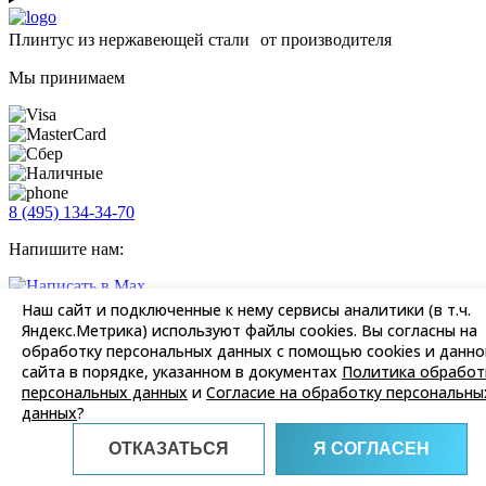
Плинтус из нержавеющей стали от производителя
Мы принимаем
8 (495) 134-34-70
Напишите нам:
Наш сайт и подключенные к нему сервисы аналитики (в т.ч.
Яндекс.Метрика) используют файлы cookies. Вы согласны на
обработку персональных данных с помощью cookies и данно
zakaz@plintusnerzhaveyushchii.ru
сайта в порядке, указанном в документах
Политика обработ
Почта для заказов
персональных данных
и
Согласие на обработку персональны
Заказать обратный звонок
данных
?
ОТКАЗАТЬСЯ
Я СОГЛАСЕН
г. Москва, поселение Сосенское, деревня Сосенки, Сосновая
улица 1В, подъезд №1, этаж 3, офис 1329