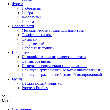
Форма
Г-образный
L-образный
Л-образный
Полоса
Особенности
Металлические уголки для плинтуса
С кабель-каналом
Скрытый
С подсветкой
Напольный тонкий
Покрытие
Из шлифованной нержавеющей стали
Сатинированный
Из нержавеющей стали полированной
Плинтус нержавеющий золотой шлифованный
Плинтус нержавеющий золотой полированный
Бренд
Нержавеющий плинтус
Progress Profiles
✕
Меню
О компании