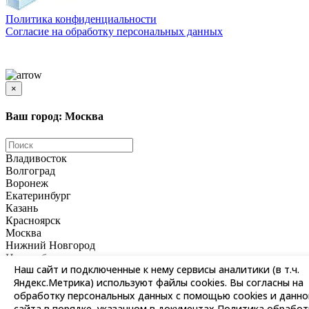
Политика конфиденциальности
Согласиe на обработку персональных данных
Цены и информация, представленная на сайте, носят ознакомительный характер и не
является публичной офертой
×
Ваш город: Москва
Владивосток
Волгоград
Воронеж
Екатеринбург
Казань
Красноярск
Москва
Нижний Новгород
Новосибирск
Наш сайт и подключенные к нему сервисы аналитики (в т.ч.
Омск
Яндекс.Метрика) используют файлы cookies. Вы согласны на
Пермь
Ростов-на-Дону
обработку персональных данных с помощью cookies и данно
Самара
сайта в порядке, указанном в документах
Политика обработ