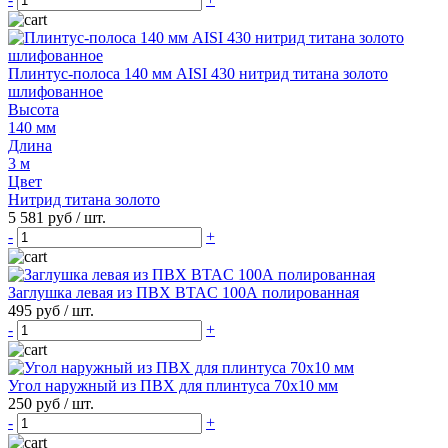
Плинтус-полоса 140 мм AISI 430 нитрид титана золото
шлифованное
Высота
140 мм
Длина
3 м
Цвет
Нитрид титана золото
5 581 руб
/ шт.
-
+
Заглушка левая из ПВХ BTAC 100А полированная
495 руб
/ шт.
-
+
Угол наружный из ПВХ для плинтуса 70х10 мм
250 руб
/ шт.
-
+