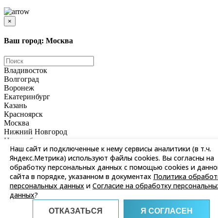
является публичной офертой
×
Ваш город: Москва
Владивосток
Волгоград
Воронеж
Екатеринбург
Казань
Красноярск
Москва
Нижний Новгород
Новосибирск
Наш сайт и подключенные к нему сервисы аналитики (в т.ч.
Омск
Яндекс.Метрика) используют файлы cookies. Вы согласны на
Пермь
Ростов-на-Дону
обработку персональных данных с помощью cookies и данно
Самара
сайта в порядке, указанном в документах
Политика обработ
Санкт-Петербург
персональных данных
и
Согласие на обработку персональны
Саратов
данных
?
Уфа
Хабаровск
ОТКАЗАТЬСЯ
Я СОГЛАСЕН