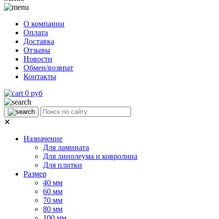
О компании
Оплата
Доставка
Отзывы
Новости
Обмен/возврат
Контакты
0 руб
✕
Назначение
Для ламината
Для линолеума и ковролина
Для плитки
Размер
40 мм
60 мм
70 мм
80 мм
100 мм