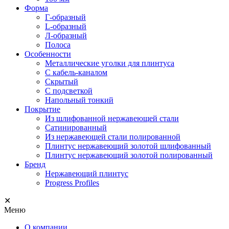
Форма
Г-образный
L-образный
Л-образный
Полоса
Особенности
Металлические уголки для плинтуса
С кабель-каналом
Скрытый
С подсветкой
Напольный тонкий
Покрытие
Из шлифованной нержавеющей стали
Сатинированный
Из нержавеющей стали полированной
Плинтус нержавеющий золотой шлифованный
Плинтус нержавеющий золотой полированный
Бренд
Нержавеющий плинтус
Progress Profiles
✕
Меню
О компании