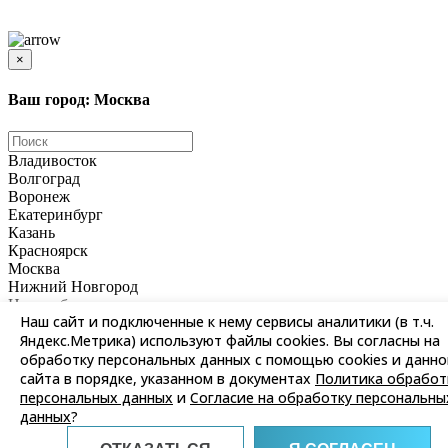
Цены и информация, представленная на сайте, носят ознакомительный характер и не
является публичной офертой
×
Ваш город: Москва
Владивосток
Волгоград
Воронеж
Екатеринбург
Казань
Красноярск
Москва
Нижний Новгород
Новосибирск
Наш сайт и подключенные к нему сервисы аналитики (в т.ч.
Омск
Яндекс.Метрика) используют файлы cookies. Вы согласны на
Пермь
Ростов-на-Дону
обработку персональных данных с помощью cookies и данно
Самара
сайта в порядке, указанном в документах
Политика обработ
Санкт-Петербург
персональных данных
и
Согласие на обработку персональны
Саратов
данных
?
Уфа