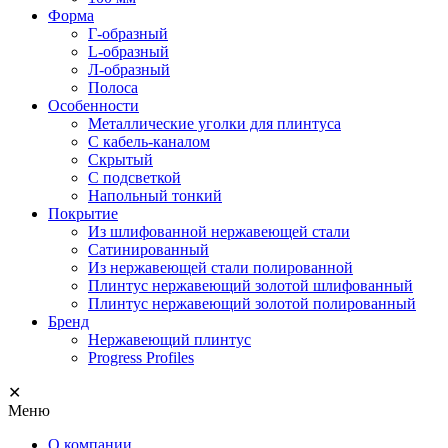
Форма
Г-образный
L-образный
Л-образный
Полоса
Особенности
Металлические уголки для плинтуса
С кабель-каналом
Скрытый
С подсветкой
Напольный тонкий
Покрытие
Из шлифованной нержавеющей стали
Сатинированный
Из нержавеющей стали полированной
Плинтус нержавеющий золотой шлифованный
Плинтус нержавеющий золотой полированный
Бренд
Нержавеющий плинтус
Progress Profiles
✕
Меню
О компании