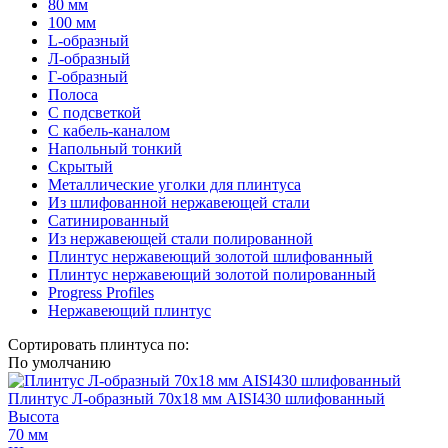
80 мм
100 мм
L-образный
Л-образный
Г-образный
Полоса
С подсветкой
С кабель-каналом
Напольный тонкий
Скрытый
Металлические уголки для плинтуса
Из шлифованной нержавеющей стали
Сатинированный
Из нержавеющей стали полированной
Плинтус нержавеющий золотой шлифованный
Плинтус нержавеющий золотой полированный
Progress Profiles
Нержавеющий плинтус
Сортировать плинтуса по:
По умолчанию
Плинтус Л-образный 70х18 мм AISI430 шлифованный
Высота
70 мм