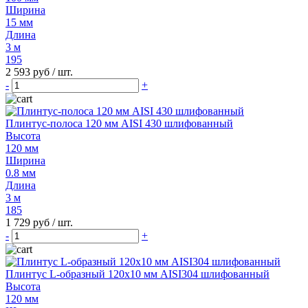
Ширина
15 мм
Длина
3 м
195
2 593 руб
/ шт.
-
+
Плинтус-полоса 120 мм AISI 430 шлифованный
Высота
120 мм
Ширина
0.8 мм
Длина
3 м
185
1 729 руб
/ шт.
-
+
Плинтус L-образный 120х10 мм AISI304 шлифованный
Высота
120 мм