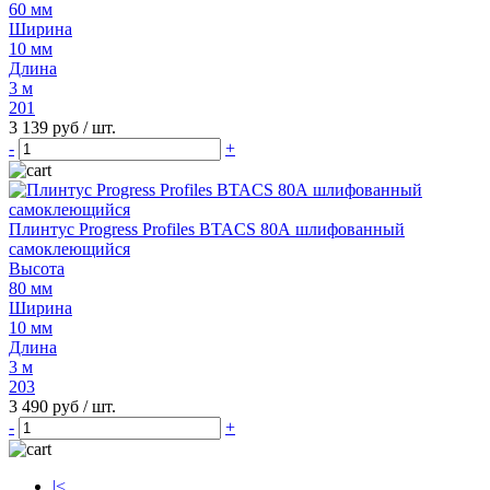
60 мм
Ширина
10 мм
Длина
3 м
201
3 139 руб
/ шт.
-
+
Плинтус Progress Profiles BTACS 80А шлифованный
самоклеющийся
Высота
80 мм
Ширина
10 мм
Длина
3 м
203
3 490 руб
/ шт.
-
+
|<