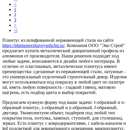
<
1
2
3
>
>|
Плинтус из шлифованной нержавеющей стали на сайте
https://plintusnerzhaveyushchii.ru/
. Компания ООО "Эко Строй"
предлагает купить металлический декоративный профиль из
алюминия от производителя. Наши решения подходят под
любые задачи, вписываются в дизайн любого интерьера. В
отличие от пластиковых, металлические плинтуса имеют
преимущества: сделанные из нержавеющей стали, латунные -
это универсальный отделочный строительный декор. Изделия
могут использоваться под покраску в любой цвет по палитре
ral, иметь любую поверхность - гладкий глянец, матовую
шагрень, есть подбор цвета и выбор покрытий.
Предлагаем нужную форму под ваши задачи: т-образный и п-
образный плинтус, z-образный и y-образный, f-образный,
двутавр. Укомплектуем объект, подберем под любой тип
покрытия пола, потолка, ламинат, ступеней, для столешниц,
зеркал. Есть плинтус с ковродержателями, с кабель-каналом и
led подсветкой для декоративного освещения, микроплинтус.