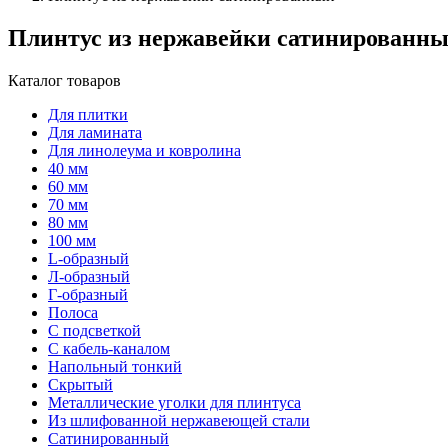
Плинтус из нержавейки сатинированн
Каталог товаров
Для плитки
Для ламината
Для линолеума и ковролина
40 мм
60 мм
70 мм
80 мм
100 мм
L-образный
Л-образный
Г-образный
Полоса
С подсветкой
С кабель-каналом
Напольный тонкий
Скрытый
Металлические уголки для плинтуса
Из шлифованной нержавеющей стали
Сатинированный