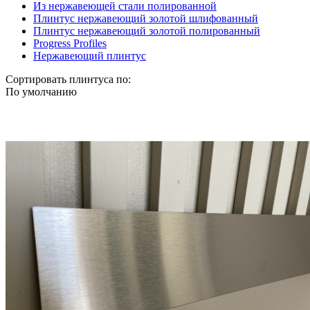
Из нержавеющей стали полированной
Плинтус нержавеющий золотой шлифованный
Плинтус нержавеющий золотой полированный
Progress Profiles
Нержавеющий плинтус
Сортировать плинтуса по:
По умолчанию