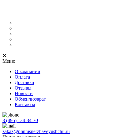
ОСОБЕННОСТИ
П
Металлические уголки для плинтуса
С кабель-каналом
Скрытый
С подсветкой
Напольный тонкий
✕
Меню
О компании
Оплата
Доставка
Отзывы
Новости
Обмен/возврат
Контакты
8 (495) 134-34-70
zakaz@plintusnerzhaveyushchii.ru
Почта для заказов