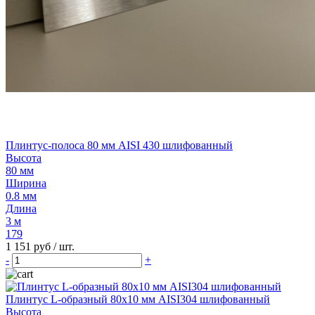
Плинтус-полоса 80 мм AISI 430 шлифованный
Высота
80 мм
Ширина
0.8 мм
Длина
3 м
179
1 151 руб
/ шт.
-
+
Плинтус L-образный 80х10 мм AISI304 шлифованный
Высота