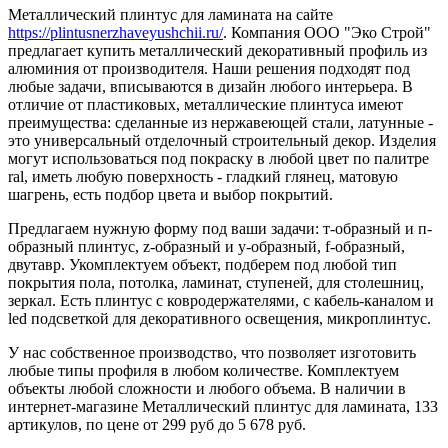
Металлический плинтус для ламината на сайте
https://plintusnerzhaveyushchii.ru/
. Компания ООО "Эко Строй"
предлагает купить металлический декоративный профиль из
алюминия от производителя. Наши решения подходят под
любые задачи, вписываются в дизайн любого интерьера. В
отличие от пластиковых, металлические плинтуса имеют
преимущества: сделанные из нержавеющей стали, латунные -
это универсальный отделочный строительный декор. Изделия
могут использоваться под покраску в любой цвет по палитре
ral, иметь любую поверхность - гладкий глянец, матовую
шагрень, есть подбор цвета и выбор покрытий.
Предлагаем нужную форму под ваши задачи: т-образный и п-
образный плинтус, z-образный и y-образный, f-образный,
двутавр. Укомплектуем объект, подберем под любой тип
покрытия пола, потолка, ламинат, ступеней, для столешниц,
зеркал. Есть плинтус с ковродержателями, с кабель-каналом и
led подсветкой для декоративного освещения, микроплинтус.
У нас собственное производство, что позволяет изготовить
любые типы профиля в любом количестве. Комплектуем
объекты любой сложности и любого объема. В наличии в
интернет-магазине Металлический плинтус для ламината, 133
артикулов, по цене от 299 руб до 5 678 руб.