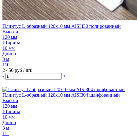
Плинтус L-образный 120х10 мм AISI430 полированный
Высота
120 мм
Ширина
10 мм
Длина
3 м
110
2 450 руб
/ шт.
-
+
Плинтус L-образный 120х10 мм AISI304 шлифованный
Высота
120 мм
Ширина
10 мм
Длина
3 м
111