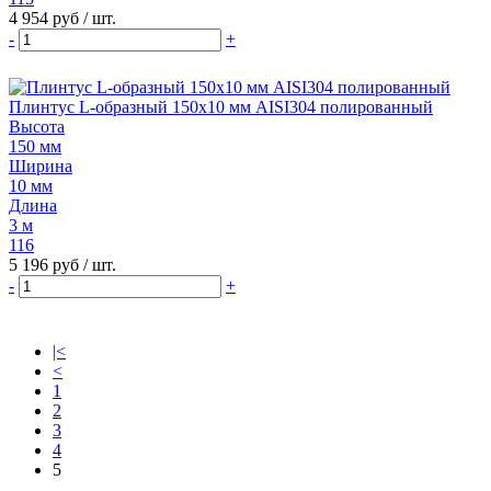
4 954 руб
/ шт.
-
+
Плинтус L-образный 150х10 мм AISI304 полированный
Высота
150 мм
Ширина
10 мм
Длина
3 м
116
5 196 руб
/ шт.
-
+
|<
<
1
2
3
4
5