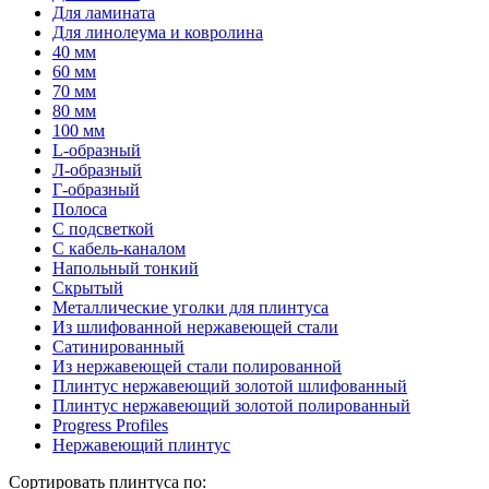
Для ламината
Для линолеума и ковролина
40 мм
60 мм
70 мм
80 мм
100 мм
L-образный
Л-образный
Г-образный
Полоса
С подсветкой
С кабель-каналом
Напольный тонкий
Скрытый
Металлические уголки для плинтуса
Из шлифованной нержавеющей стали
Сатинированный
Из нержавеющей стали полированной
Плинтус нержавеющий золотой шлифованный
Плинтус нержавеющий золотой полированный
Progress Profiles
Нержавеющий плинтус
Сортировать плинтуса по: