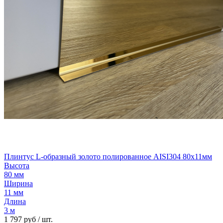
Плинтус L-образный золото полированное AISI304 80х11мм
Высота
80 мм
Ширина
11 мм
Длина
3 м
1 797 руб
/ шт.