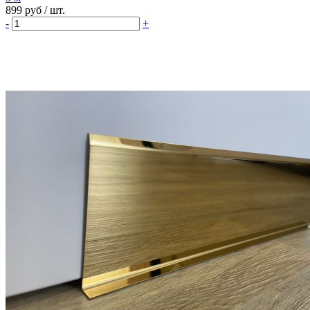
899 руб
/ шт.
-
+