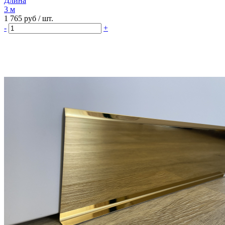
Длина
3 м
1 765 руб
/ шт.
-
+