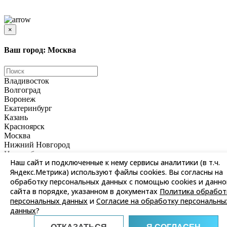
Цены и информация, представленная на сайте, носят ознакомительный характер и не
является публичной офертой
×
Ваш город: Москва
Владивосток
Волгоград
Воронеж
Екатеринбург
Казань
Красноярск
Москва
Нижний Новгород
Новосибирск
Наш сайт и подключенные к нему сервисы аналитики (в т.ч.
Омск
Яндекс.Метрика) используют файлы cookies. Вы согласны на
Пермь
Ростов-на-Дону
обработку персональных данных с помощью cookies и данно
Самара
сайта в порядке, указанном в документах
Политика обработ
Санкт-Петербург
персональных данных
и
Согласие на обработку персональны
Саратов
данных
?
Уфа
Хабаровск